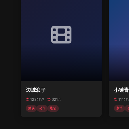
边城浪子
小镇青
123分钟
621万
111分
武侠
动作
剧情
剧情