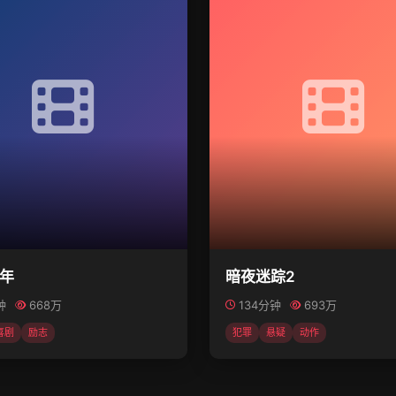
年
暗夜迷踪2
钟
668万
134分钟
693万
喜剧
励志
犯罪
悬疑
动作