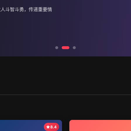
敌人斗智斗勇，传递重要情
8.4