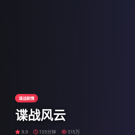
谍战剧情
谍战风云
9.7
9.9
108分钟
135分钟
548万
515万