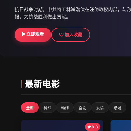
9.3
114分钟
721万
抗日战争时期，中共特工林岚潜伏在汪伪政权内部，与
报，为抗战胜利做出贡献。
立即观看
立即观看
立即观看
加入收藏
加入收藏
加入收藏
最新电影
全部
科幻
动作
喜剧
爱情
悬疑
8.3