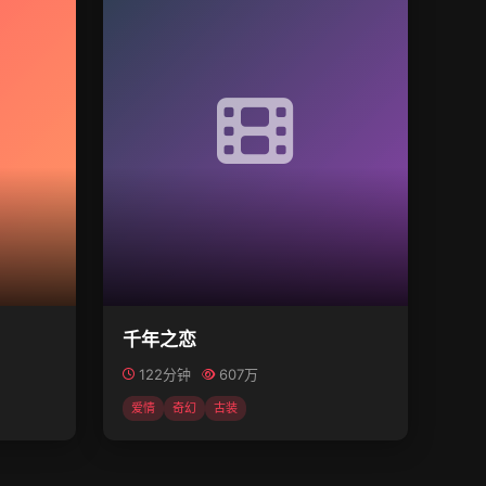
千年之恋
122分钟
607万
爱情
奇幻
古装